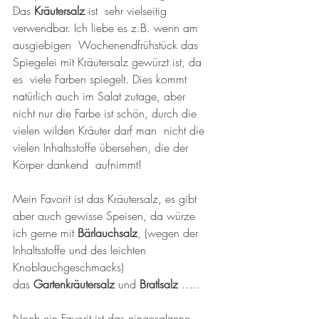
Das 
Kräutersalz 
ist  sehr vielseitig 
verwendbar. Ich liebe es z.B. wenn am 
ausgiebigen  Wochenendfrühstück das 
Spiegelei mit Kräutersalz gewürzt ist, da 
es  viele Farben spiegelt. Dies kommt 
natürlich auch im Salat zutage, aber  
nicht nur die Farbe ist schön, durch die 
vielen wilden Kräuter darf man  nicht die 
vielen Inhaltsstoffe übersehen, die der 
Körper dankend  aufnimmt!
Mein Favorit ist das Kräutersalz, es gibt 
aber auch gewisse Speisen, da würze 
ich gerne mit 
Bärlauchsalz
, (wegen der 
Inhaltsstoffe und des leichten 
Knoblauchgeschmacks)
das 
Gartenkräutersalz 
und 
Bratlsalz 
…..
Noch ein Favorit ist das eingesalzene 