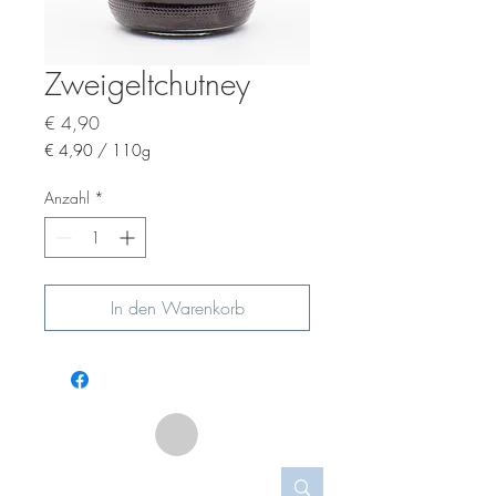
Zweigeltchutney
Preis
€ 4,90
€ 4,90
/
110g
€ 4,90
pro
Anzahl
*
110
Gramm
In den Warenkorb