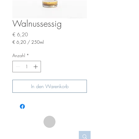
Walnussessig
Preis
€ 6,20
€ 6,20
/
250ml
€ 6,20
pro
Anzahl
*
250
Milliliter
In den Warenkorb