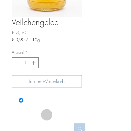
Veilchengelee
Preis
€ 3,90
€ 3,90
/
110g
€ 3,90
pro
Anzahl
*
110
Gramm
In den Warenkorb