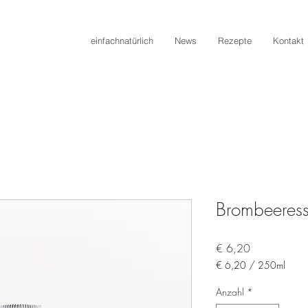
einfachnatürlich
News
Rezepte
Kontakt
Brombeeress
Preis
€ 6,20
€ 6,20
/
250ml
€ 6,20
pro
Anzahl
*
250