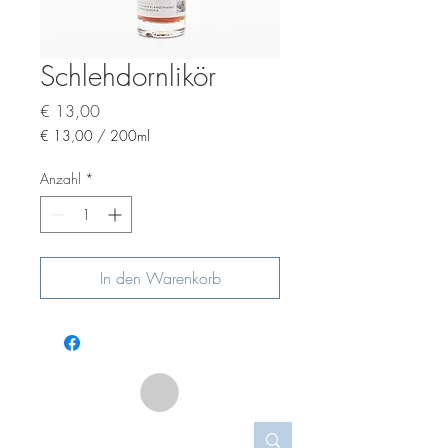
Schlehdornlikör
Preis
€ 13,00
€ 13,00
/
200ml
€ 13,00
pro
Anzahl
*
200
Milliliter
In den Warenkorb