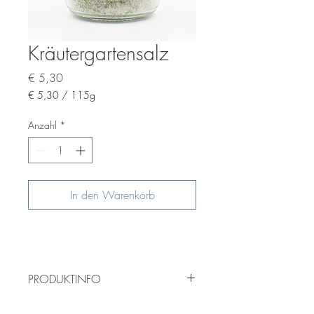
Kräutergartensalz
Preis
€ 5,30
€ 5,30
/
115g
€ 5,30
pro
Anzahl
*
115
Gramm
In den Warenkorb
PRODUKTINFO
Liebstöckl, Melisse, Veilchen, Lorbeer,