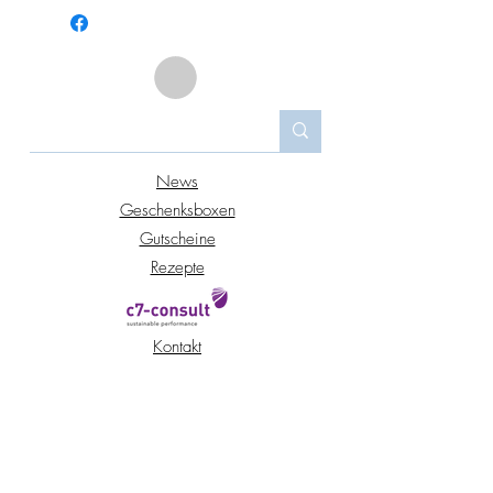
Weinraute, Estragon, Basilikum,
Zitronenverbene, Salbei, Pfefferminze,
Oregano und vielen weiteren
Gartenkräutern
News
Geschenksboxen
Gutscheine
Rezepte
Kontakt
Standort Peuerbach
Standort Wien